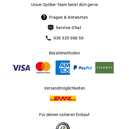
Gewicht
:
23 g
Unser Optiker-Team berät dich gerne
UV400 Filter
:
Ja
Fragen & Antworten
Filterkategorie
:
3 (Lichtdurchlässigkeit 8 % - 18 %):
Service-Chat
Schützt vor intensiver
Sonneneinstrahlung am Strand, in den
030 325 000 50
Bergen und in südeuropäischen
Ländern
Bezahlmethoden
Gleitsichtfähig
:
Ja
Hersteller
:
Luxottica Group S.p.A
Versandmöglichkeiten
Für deinen sicheren Einkauf