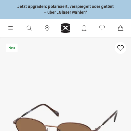
Jetzt upgraden: polarisiert, verspiegelt oder getönt
– über „Gläser wählen“
Neu