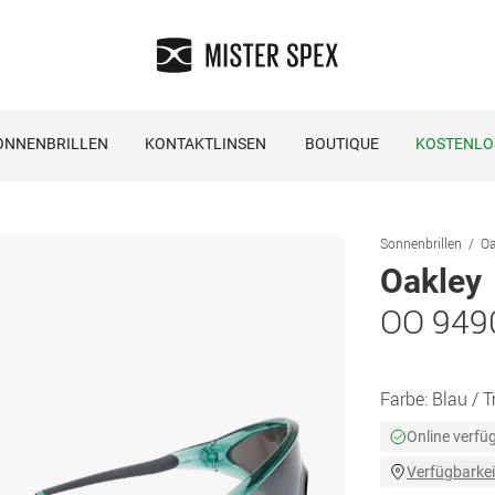
ONNENBRILLEN
KONTAKTLINSEN
BOUTIQUE
KOSTENLO
Sonnenbrillen
Oa
Oakley
OO 949
Farbe:
Blau / 
Online verfü
Verfügbarkei