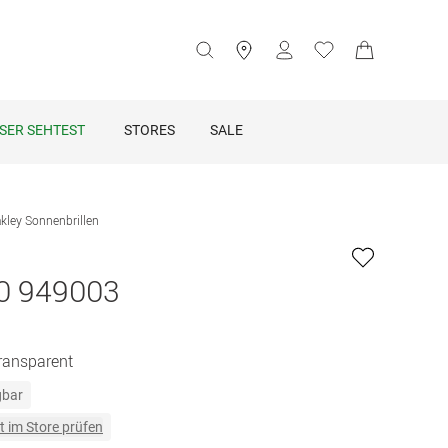
SER SEHTEST
STORES
SALE
kley Sonnenbrillen
0 949003
Transparent
gbar
t im Store prüfen