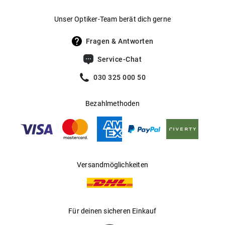
Gewicht
:
37 g
Unser Optiker-Team berät dich gerne
UV400 Filter
:
Ja
Fragen & Antworten
Filterkategorie
:
2 (Lichtdurchlässigkeit 18 % - 43 %): Für
Service-Chat
sonnige Tage in Mitteleuropa; optimal
für den Alltagsgebrauch.
030 325 000 50
Gleitsichtfähig
:
Ja
Bezahlmethoden
Hersteller
:
Luxottica Group S.p.A
Versandmöglichkeiten
Für deinen sicheren Einkauf