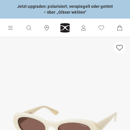
Jetzt upgraden: polarisiert, verspiegelt oder getönt
– über „Gläser wählen“