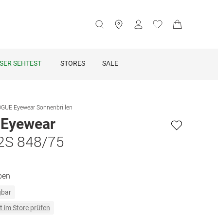
SER SEHTEST
STORES
SALE
GUE Eyewear Sonnenbrillen
Eyewear
2S 848/75
ben
gbar
t im Store prüfen