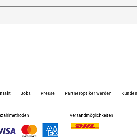
dorna 3, 20123, Milan, Italien
Gleitsichtfähig
:
Nein
en/brands/customer-care/
Hersteller
:
Luxottica Group S.p.A
ntakt
Jobs
Presse
Partneroptiker werden
Kunden
ezahlmethoden
Versandmöglichkeiten