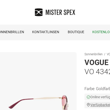
ONNENBRILLEN
KONTAKTLINSEN
BOUTIQUE
KOSTENLO
Sonnenbrillen
VO
VOGUE 
VO 434
Farbe:
Goldfar
Online verfü
Verfügbarkei