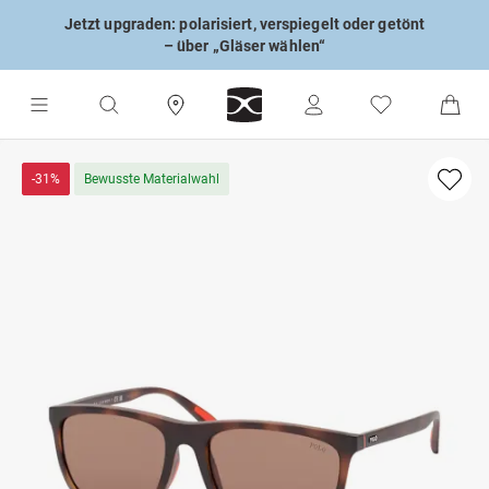
Jetzt upgraden: polarisiert, verspiegelt oder getönt
– über „Gläser wählen“
-31%
Bewusste Materialwahl