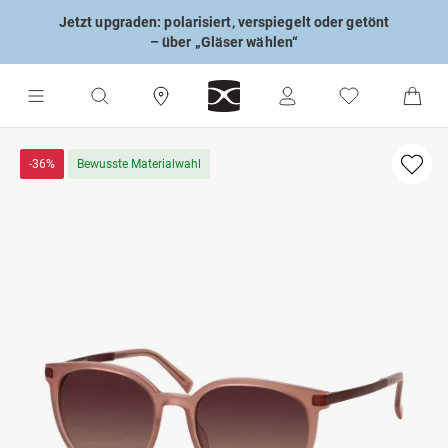
Jetzt upgraden: polarisiert, verspiegelt oder getönt
– über „Gläser wählen“
-36%
Bewusste Materialwahl