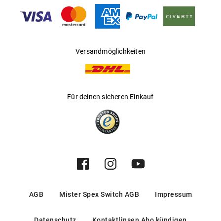
Gleitsichtfähig
:
Nein
Hersteller
:
Luxottica Group S.p.A
Versandmöglichkeiten
Für deinen sicheren Einkauf
AGB
Mister Spex Switch AGB
Impressum
Datenschutz
Kontaktlinsen Abo kündigen