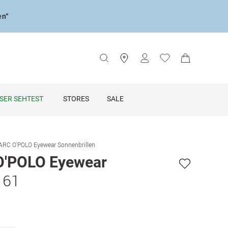
en“
SER SEHTEST
STORES
SALE
RC O'POLO Eyewear Sonnenbrillen
'POLO Eyewear
 61