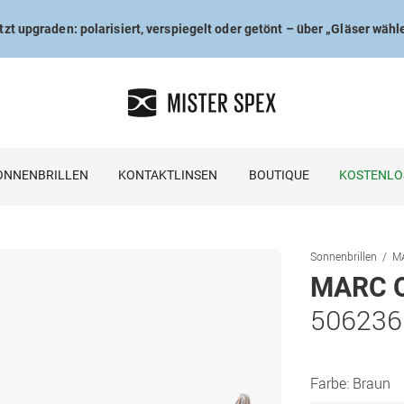
tzt upgraden: polarisiert, verspiegelt oder getönt – über „Gläser wähl
ONNENBRILLEN
KONTAKTLINSEN
BOUTIQUE
KOSTENLO
Sonnenbrillen
MA
MARC O
506236
Farbe:
Braun