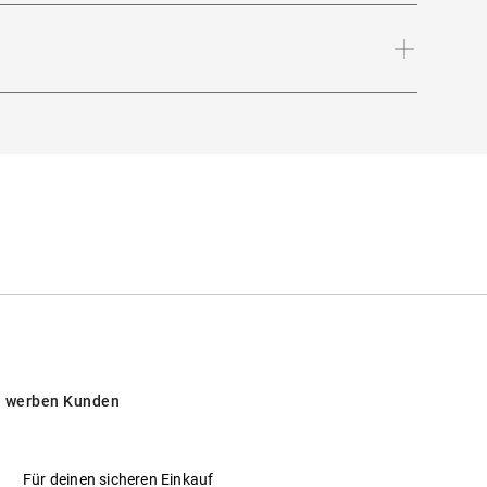
elos unterstreicht.
Bügellänge
:
140
mm
Schützt vor intensiver Sonneneinstrahlung am
opäischen Ländern
 werben Kunden
Für deinen sicheren Einkauf