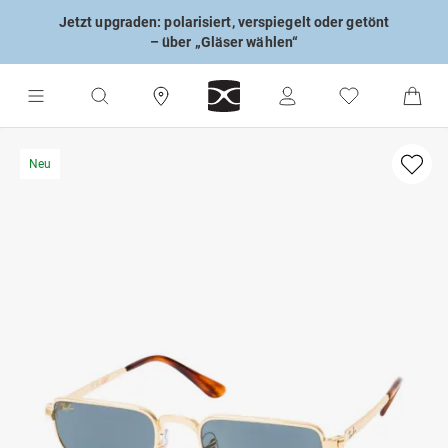
Jetzt upgraden: polarisiert, verspiegelt oder getönt
– über „Gläser wählen“
Neu