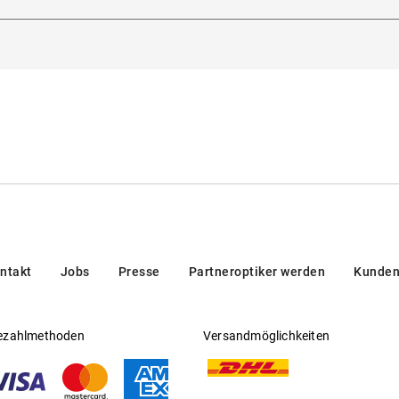
5129, Padua, Italien
Gleitsichtfähig
:
Nein
Hersteller
:
Safilo GmbH
ntakt
Jobs
Presse
Partneroptiker werden
Kunden
ezahlmethoden
Versandmöglichkeiten