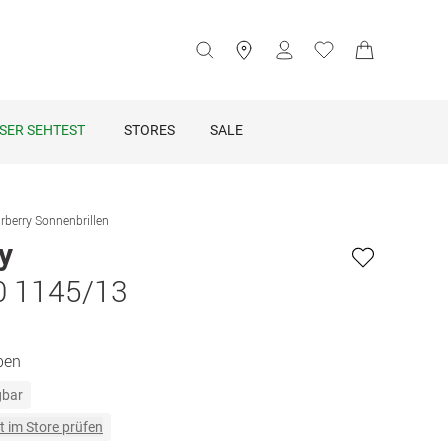
SER SEHTEST
STORES
SALE
rberry Sonnenbrillen
y
0 1145/13
ben
gbar
t im Store prüfen