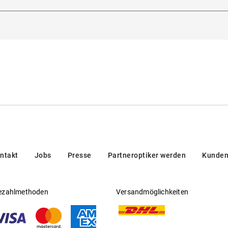
dorna 3, 20123, Milan, Italien
un
Gleitsichtfähig
:
Nein
erleiht Exklusivität
en/brands/customer-care/
Hersteller
:
Luxottica Group S.p.A
f und edlem Metall
 europäischer Norm
ntakt
Jobs
Presse
Partneroptiker werden
Kunden
ezahlmethoden
Versandmöglichkeiten