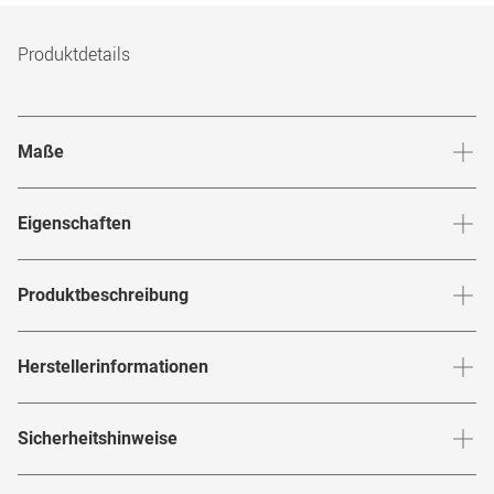
Produktdetails
Maße
Stegbreite
:
22
mm
Glashö
Eigenschaften
Marke
:
Persol
Produktbeschreibung
Produktnummer
:
6827771
"Extravaganter Luxus"
Herstellerinformationen
Rahmenfarbe
:
Schwarz
Dieses Modell der Marke Persol setzt auf die klassisch-edle
Glasfarbe innen
:
Grau
Herstellerangaben gemäß EU-
Sicherheitshinweise
Kombination aus Gold und Schwarz und legt damit die
Produktsicherheitsverordnung (GPSR)
:
Brillenbreite
:
138
mm
Verspiegelt
:
Nein
luxuriös wirkende Basis für die effektvolle Extravaganz, die
Marke
:
Persol