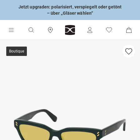
Jetzt upgraden: polarisiert, verspiegelt oder getönt
– über „Gläser wählen“
Boutique