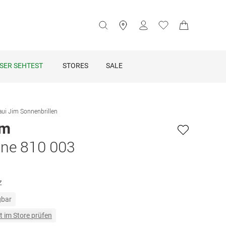
SER SEHTEST
STORES
SALE
ui Jim Sonnenbrillen
im
ine 810 003
z
gbar
t im Store prüfen