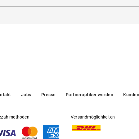
tichiero 180, 35135, Padova, Italien
tsichtfähig
:
Nein
eller
:
Kering Eyewear DACH GmbH
ntakt
Jobs
Presse
Partneroptiker werden
Kunden
ezahlmethoden
Versandmöglichkeiten