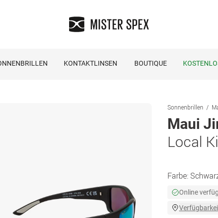
ONNENBRILLEN
KONTAKTLINSEN
BOUTIQUE
KOSTENLO
Sonnenbrillen
Ma
Maui J
Local K
Farbe:
Schwar
Online verfü
Verfügbarkei