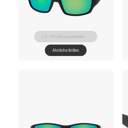
Virtuell anprobieren
Ähnliche Brillen