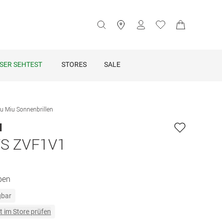
SER SEHTEST
STORES
SALE
u Miu Sonnenbrillen
u
S ZVF1V1
ben
gbar
t im Store prüfen