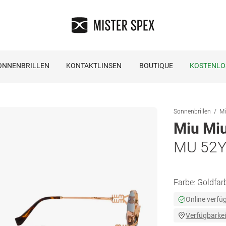
ONNENBRILLEN
KONTAKTLINSEN
BOUTIQUE
KOSTENLO
Sonnenbrillen
Mi
Miu Mi
MU 52Y
Farbe:
Goldfar
Online verfü
Verfügbarkei