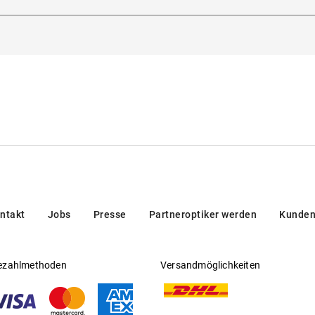
dorna 3, 20123, Milan, Italien
Gleitsichtfähig
:
Nein
en/brands/customer-care/
Hersteller
:
Luxottica Group S.p.A
ntakt
Jobs
Presse
Partneroptiker werden
Kunden
ezahlmethoden
Versandmöglichkeiten