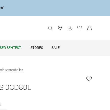
en“
SER SEHTEST
STORES
SALE
ada Sonnenbrillen
S 0CD80L
z