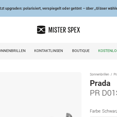
tzt upgraden: polarisiert, verspiegelt oder getönt – über „Gläser wähl
ONNENBRILLEN
KONTAKTLINSEN
BOUTIQUE
KOSTENLO
Sonnenbrillen
Pr
Prada
PR D01
Farbe:
Schwar