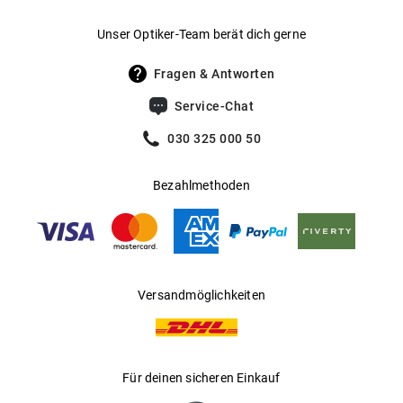
Gewicht
:
47 g
Unser Optiker-Team berät dich gerne
UV400 Filter
:
Ja
Fragen & Antworten
Filterkategorie
:
3 (Lichtdurchlässigkeit 8 % - 18 %):
Service-Chat
Schützt vor intensiver
Sonneneinstrahlung am Strand, in den
030 325 000 50
Bergen und in südeuropäischen
Ländern
Bezahlmethoden
Gleitsichtfähig
:
Ja
Hersteller
:
Luxottica Group S.p.A
Versandmöglichkeiten
Für deinen sicheren Einkauf