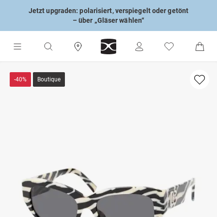
Jetzt upgraden: polarisiert, verspiegelt oder getönt
– über „Gläser wählen“
-40%
Boutique