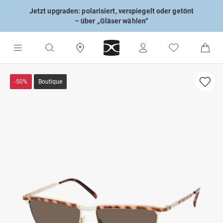
Jetzt upgraden: polarisiert, verspiegelt oder getönt
– über „Gläser wählen“
-50%
Boutique