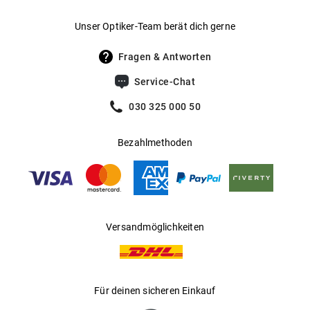
Gewicht
:
30 g
Unser Optiker-Team berät dich gerne
UV400 Filter
:
Ja
Fragen & Antworten
Filterkategorie
:
3 (Lichtdurchlässigkeit 8 % - 18 %):
Service-Chat
Schützt vor intensiver
Sonneneinstrahlung am Strand, in den
030 325 000 50
Bergen und in südeuropäischen
Ländern
Bezahlmethoden
Gleitsichtfähig
:
Ja
Hersteller
:
Kering Eyewear DACH GmbH
Versandmöglichkeiten
Für deinen sicheren Einkauf