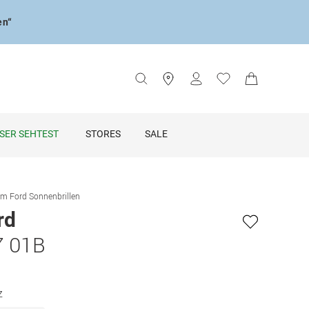
en“
SER SEHTEST
STORES
SALE
m Ford Sonnenbrillen
rd
7 01B
z