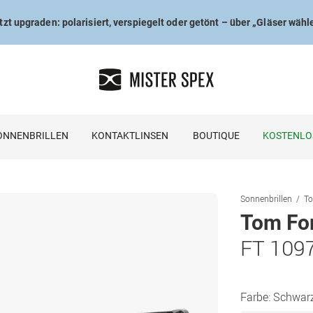
tzt upgraden: polarisiert, verspiegelt oder getönt – über „Gläser wähl
ONNENBRILLEN
KONTAKTLINSEN
BOUTIQUE
KOSTENLO
Sonnenbrillen
To
Tom Fo
FT 109
Farbe:
Schwar