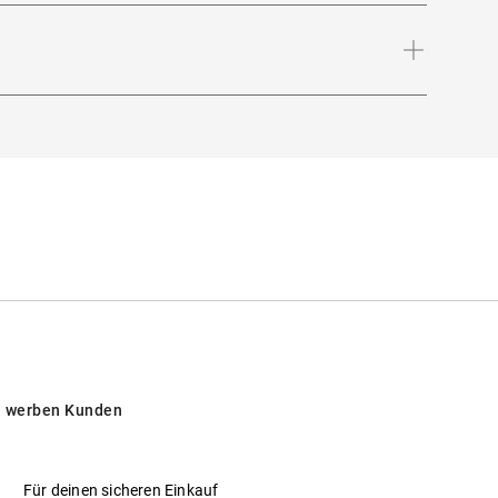
mmer stilvoll ins Licht rückt.
Bügellänge
:
145
mm
ntensiver Sonneneinstrahlung am Strand, in
 werben Kunden
Für deinen sicheren Einkauf