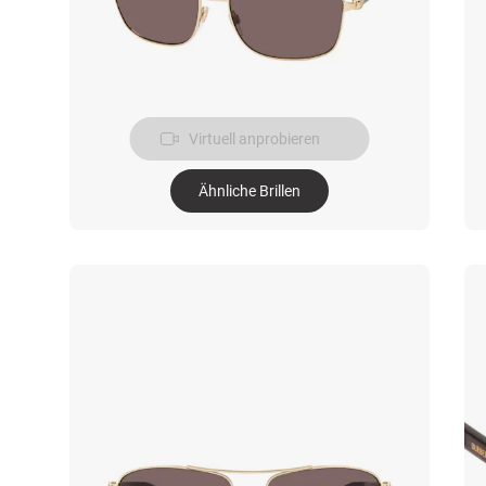
Virtuell anprobieren
Ähnliche Brillen