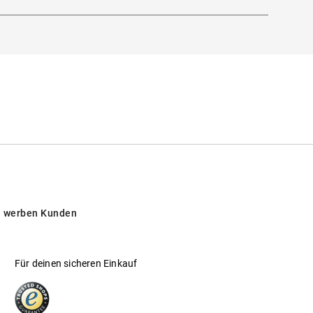
und besitzen einen einzigartigen Charme.
iger Eleganz. Die Modelle verkörpern dabei
chen Klassiker!
 werben Kunden
Für deinen sicheren Einkauf