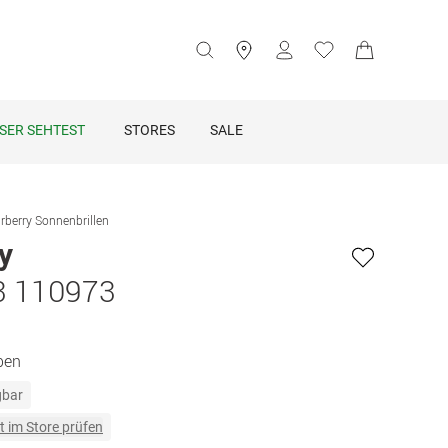
SER SEHTEST
STORES
SALE
rberry Sonnenbrillen
y
3 110973
ben
gbar
t im Store prüfen