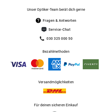
Gewicht
:
42 g
Unser Optiker-Team berät dich gerne
UV400 Filter
:
Ja
Fragen & Antworten
Filterkategorie
:
3 (Lichtdurchlässigkeit 8 % - 18 %):
Service-Chat
Schützt vor intensiver
Sonneneinstrahlung am Strand, in den
030 325 000 50
Bergen und in südeuropäischen
Ländern
Bezahlmethoden
Gleitsichtfähig
:
Ja
Hersteller
:
Luxottica Group S.p.A
Versandmöglichkeiten
Für deinen sicheren Einkauf