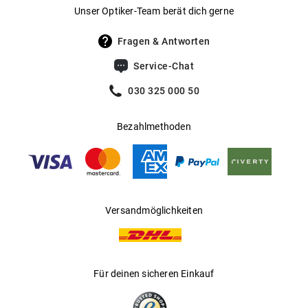
Gewicht
:
54 g
Unser Optiker-Team berät dich gerne
UV400 Filter
:
Ja
Fragen & Antworten
Filterkategorie
:
3 (Lichtdurchlässigkeit 8 % - 18 %):
Service-Chat
Schützt vor intensiver
Sonneneinstrahlung am Strand, in den
030 325 000 50
Bergen und in südeuropäischen
Ländern
Bezahlmethoden
Gleitsichtfähig
:
Ja
Hersteller
:
Bally Sunglass&Optical Company Ltd.
Versandmöglichkeiten
Für deinen sicheren Einkauf