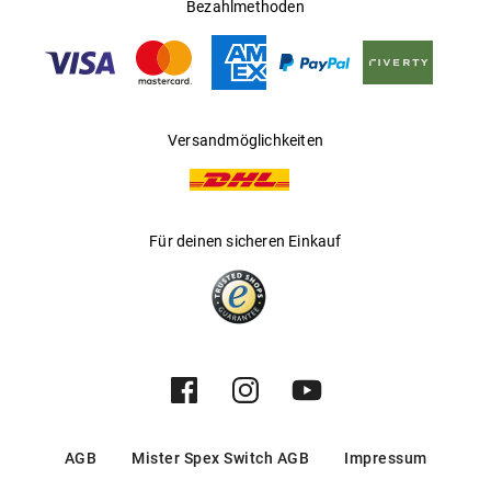
Ländern
Bezahlmethoden
Gleitsichtfähig
:
Ja
Hersteller
:
Luxottica Group S.p.A
Versandmöglichkeiten
Für deinen sicheren Einkauf
AGB
Mister Spex Switch AGB
Impressum