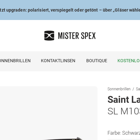
tzt upgraden: polarisiert, verspiegelt oder getönt – über „Gläser wähl
ONNENBRILLEN
KONTAKTLINSEN
BOUTIQUE
KOSTENLO
Sonnenbrillen
Sa
Saint L
SL M10
Farbe:
Schwar