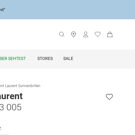
en“
SER SEHTEST
STORES
SALE
int Laurent Sonnenbrillen
aurent
3 005
z