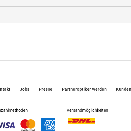
dorna 3, 20123, Milan, Italien
sichtfähig
:
Nein
en/brands/customer-care/
eller
:
Luxottica Group S.p.A
ntakt
Jobs
Presse
Partneroptiker werden
Kunden
ezahlmethoden
Versandmöglichkeiten