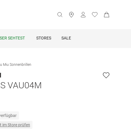
SER SEHTEST
STORES
SALE
u Miu Sonnenbrillen
u
ZS VAU04M
 verfügbar
t im Store prüfen