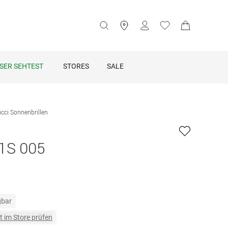
SER SEHTEST
STORES
SALE
cci Sonnenbrillen
1S 005
gbar
t im Store prüfen