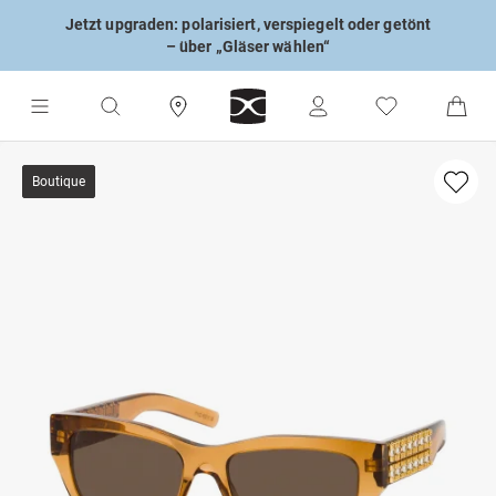
Jetzt upgraden: polarisiert, verspiegelt oder getönt
– über „Gläser wählen“
Boutique