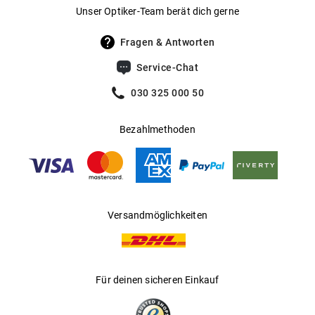
Gewicht
:
56 g
Unser Optiker-Team berät dich gerne
UV400 Filter
:
Ja
Fragen & Antworten
Filterkategorie
:
3 (Lichtdurchlässigkeit 8 % - 18 %):
Service-Chat
Schützt vor intensiver
Sonneneinstrahlung am Strand, in den
030 325 000 50
Bergen und in südeuropäischen
Ländern
Bezahlmethoden
Gleitsichtfähig
:
Ja
Hersteller
:
Thelios
Versandmöglichkeiten
Für deinen sicheren Einkauf