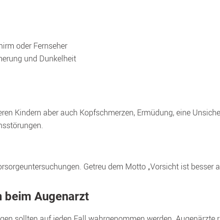
hirm oder Fernseher
erung und Dunkelheit
eren Kindern aber auch Kopfschmerzen, Ermüdung, eine Unsicherh
nsstörungen.
n beim Augenarzt
gen sollten auf jeden Fall wahrgenommen werden. Augenärzte rat