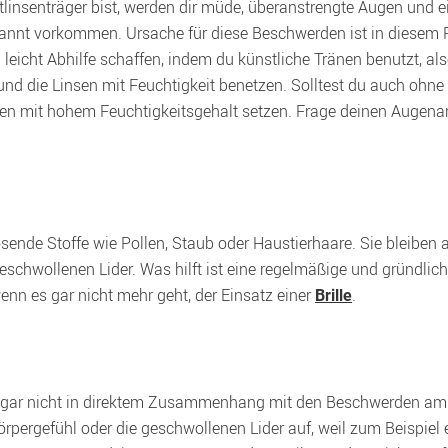
insenträger bist, werden dir müde, überanstrengte Augen und 
annt vorkommen. Ursache für diese Beschwerden ist in diesem Fa
eicht Abhilfe schaffen, indem du künstliche Tränen benutzt, als
nd die Linsen mit Feuchtigkeit benetzen. Solltest du auch ohne
sen mit hohem Feuchtigkeitsgehalt setzen. Frage deinen Augenar
ösende Stoffe wie Pollen, Staub oder Haustierhaare. Sie bleiben 
chwollenen Lider. Was hilft ist eine regelmäßige und gründliche 
enn es gar nicht mehr geht, der Einsatz einer 
.
Brille
 gar nicht in direktem Zusammenhang mit den Beschwerden am 
rgefühl oder die geschwollenen Lider auf, weil zum Beispiel ei