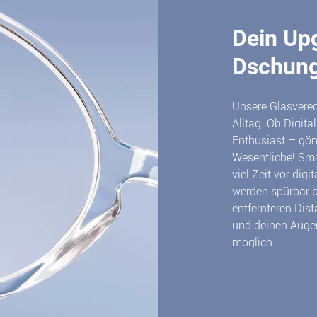
Dein Up
Dschung
Unsere Glasvered
Alltag. Ob Digit
Enthusiast – gön
Wesentliche! Smar
viel Zeit vor dig
werden spürbar 
entfernteren Dis
und deinen Augen
möglich.