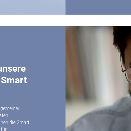
unsere
 Smart
lgemeiner
äten
nnen die Smart
 für