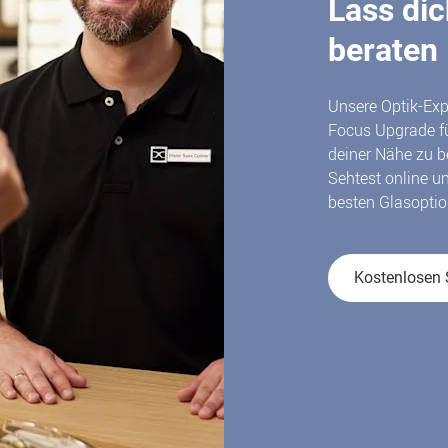
Lass dic
beraten
Unsere Optik-Exp
Focus Upgrade fü
deiner Nähe zu b
Sehtest online u
besten Glasoptio
Kostenlosen 