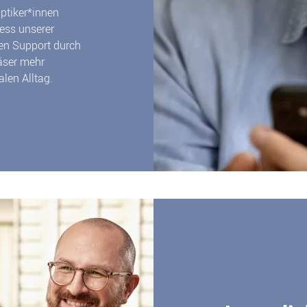
Optiker*innen
ess unserer
ven Support durch
läser mehr
len Alltag.