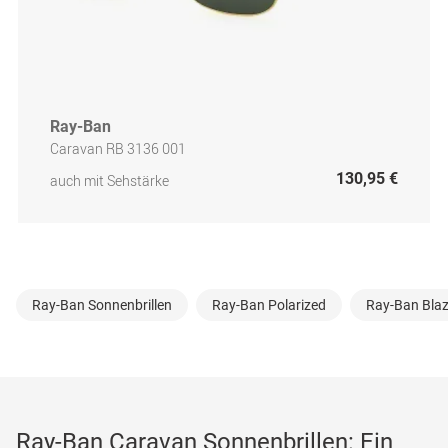
Ray-Ban
Caravan RB 3136 001
130,95 €
auch mit Sehstärke
Ray-Ban Sonnenbrillen
Ray-Ban Polarized
Ray-Ban Blaz
Ray-Ban Caravan Sonnenbrillen: Ein