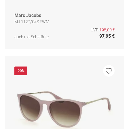
Marc Jacobs
MJ 1127/G/S FWM
UVP
195,00 €
97,95 €
auch mit Sehstärke
-20%