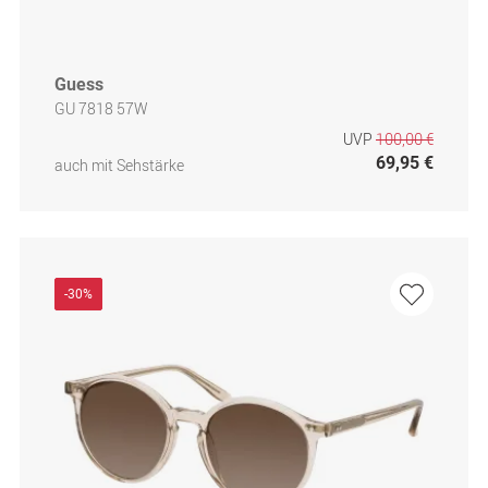
Guess
GU 7818 57W
UVP
100,00 €
69,95 €
auch mit Sehstärke
-30%