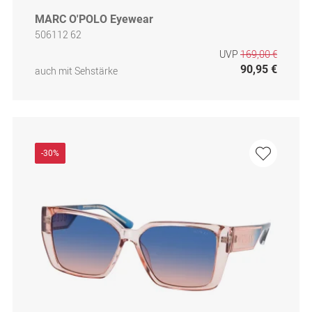
MARC O'POLO Eyewear
506112 62
UVP
169,00 €
90,95 €
auch mit Sehstärke
-30%