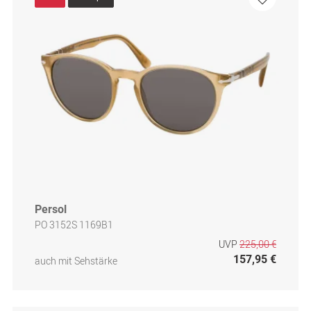
Persol
PO 3152S 1169B1
UVP
225,00 €
157,95 €
auch mit Sehstärke