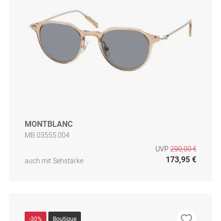
MONTBLANC
MB 0355S 004
UVP
290,00 €
173,95 €
auch mit Sehstärke
-30%
Boutique