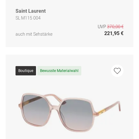
Saint Laurent
SL M115 004
UVP
370,00 €
221,95 €
auch mit Sehstärke
Boutique
Bewusste Materialwahl