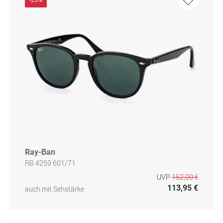
-25%
Ray-Ban
RB 4259 601/71
UVP
152,00 €
113,95 €
auch mit Sehstärke