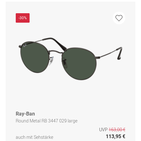
-30%
Ray-Ban
Round Metal RB 3447 029 large
UVP
163,00 €
113,95 €
auch mit Sehstärke