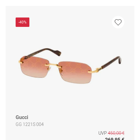
-40%
Gucci
GG 1221S 004
UVP
450,00 €
269,95 €