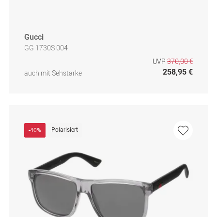
Gucci
GG 1730S 004
UVP
370,00 €
258,95 €
auch mit Sehstärke
Polarisiert
-40%