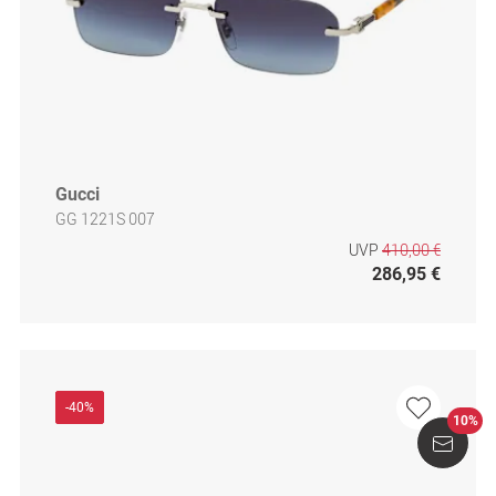
Gucci
GG 1221S 007
UVP
410,00 €
286,95 €
-40%
10%