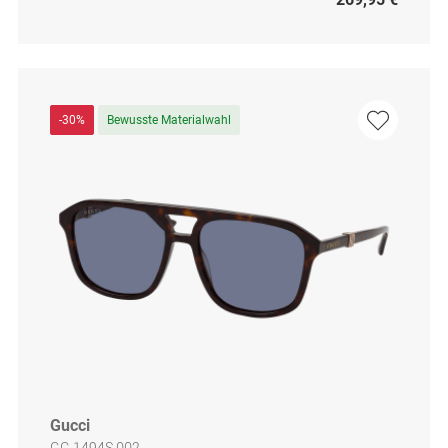
-30%
Bewusste Materialwahl
Gucci
GG 1494S 002