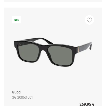
Neu
Gucci
GG 2085S 001
269,95 €