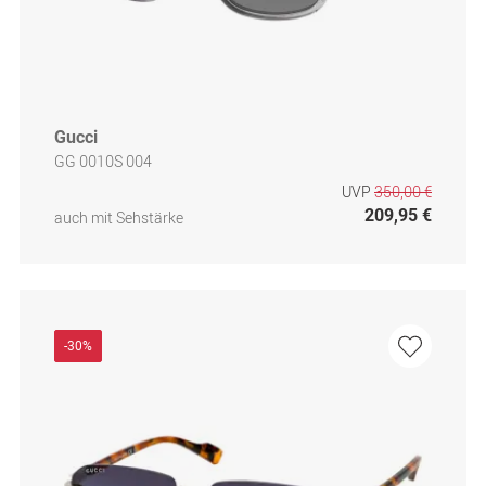
Gucci
GG 0010S 004
UVP
350,00 €
209,95 €
auch mit Sehstärke
-30%