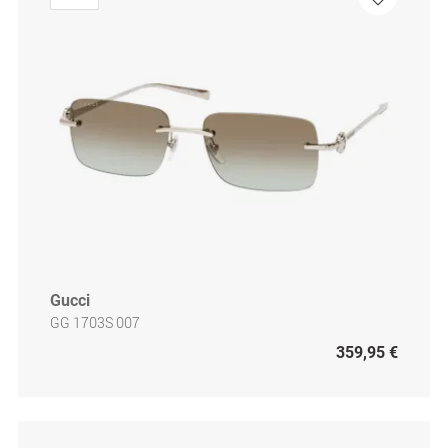
Gucci
GG 1703S 007
359,95 €