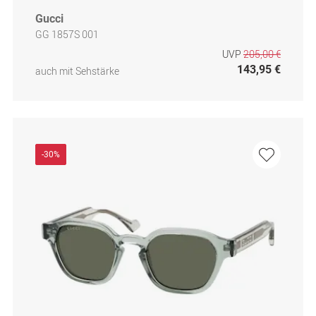
Gucci
GG 1857S 001
UVP
205,00 €
143,95 €
auch mit Sehstärke
-30%