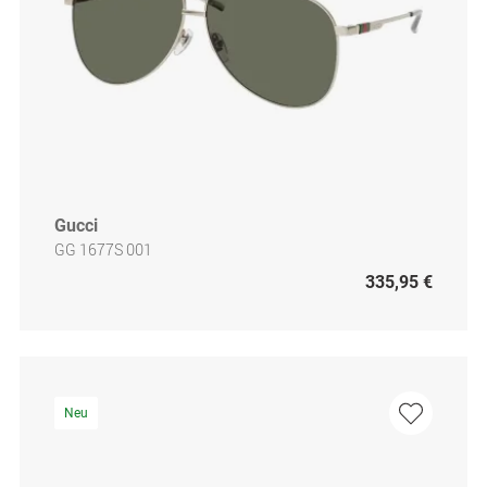
Gucci
GG 1677S 001
335,95 €
Neu