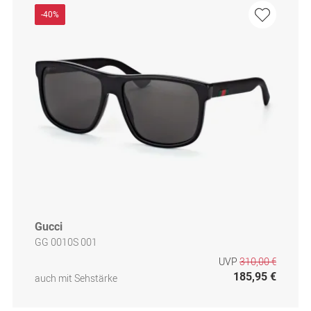
-40%
Gucci
GG 0010S 001
UVP
310,00 €
185,95 €
auch mit Sehstärke