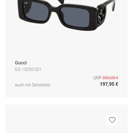
Gucci
GG 1325S 001
UVP
330,00 €
197,95 €
auch mit Sehstärke