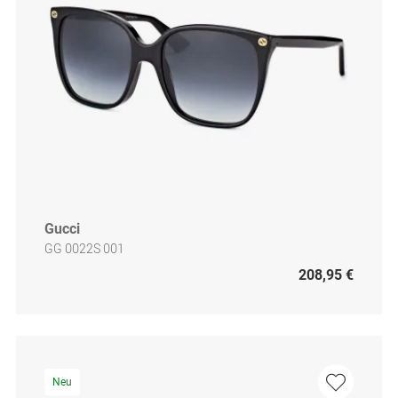
Gucci
GG 0022S 001
208,95 €
Neu