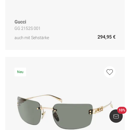
Gucci
GG 2152S 001
294,95 €
auch mit Sehstärke
Neu
10%