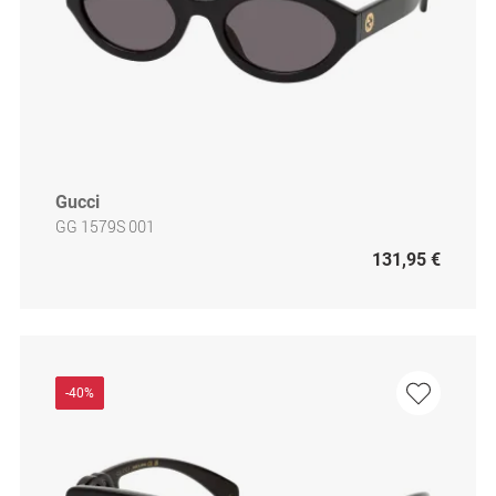
Gucci
GG 1579S 001
131,95 €
-40%