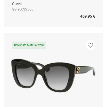
Gucci
GG 2063S 003
469,95 €
Bewusste Materialwahl