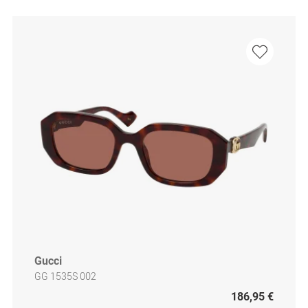
Gucci
GG 1535S 002
186,95 €