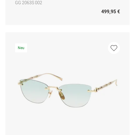
GG 2063S 002
499,95 €
Neu