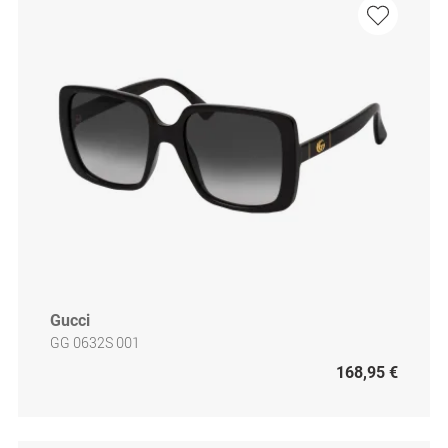
Gucci
GG 0632S 001
168,95 €