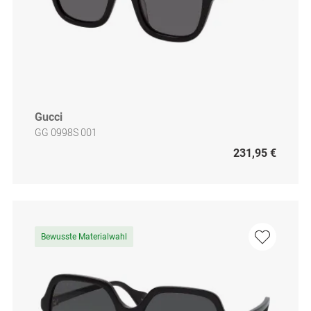
Gucci
GG 0998S 001
231,95 €
Bewusste Materialwahl