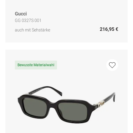
Gucci
GG 0327S 001
216,95 €
auch mit Sehstärke
Bewusste Materialwahl