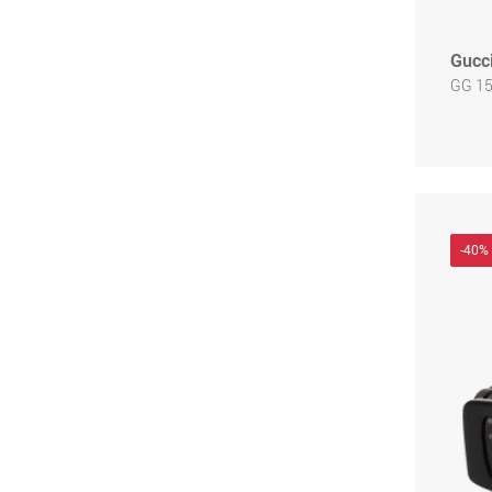
Gucc
GG 15
-40%