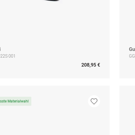
i
Gu
22S 001
GG
208,95 €
sste Materialwahl