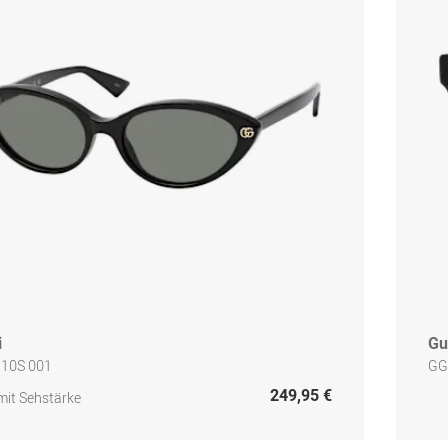
i
Gu
10S 001
GG
249,95 €
mit Sehstärke