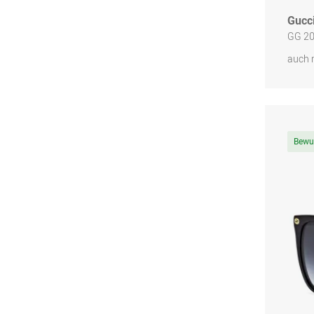
Gucc
GG 20
auch 
Bewu