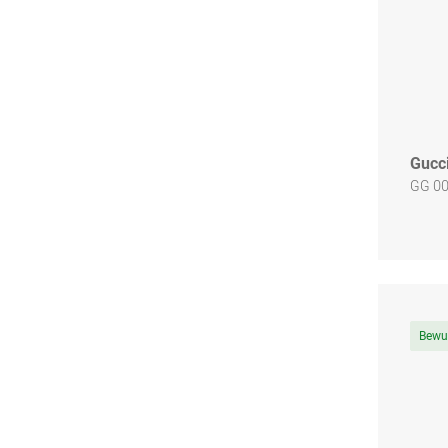
Gucc
GG 00
Bewu