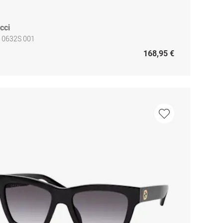
cci
 0632S 001
168,95 €