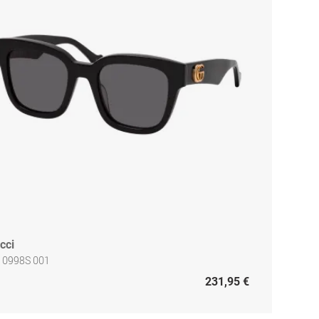
cci
 0998S 001
231,95 €