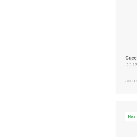
Gucc
GG 13
auch 
Neu