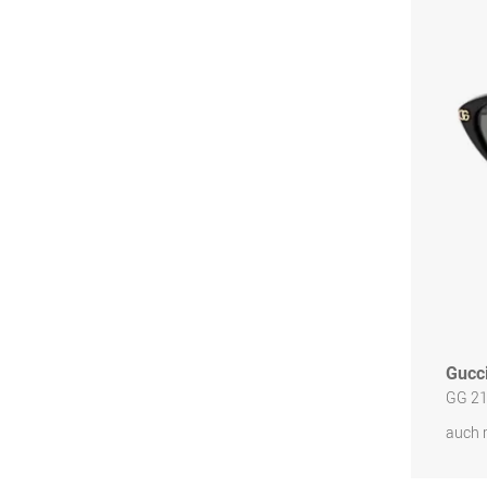
Gucc
GG 21
auch 