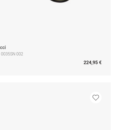
cci
 0035SN 002
224,95 €