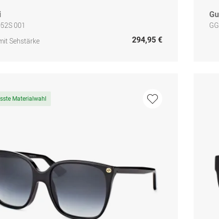
i
Gu
52S 001
GG
294,95 €
mit Sehstärke
sste Materialwahl