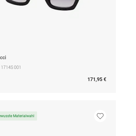
cci
 1714S 001
171,95 €
ewusste Materialwahl