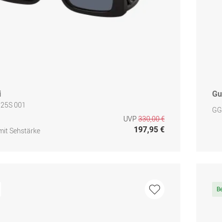
i
Gu
25S 001
GG
UVP
330,00 €
197,95 €
mit Sehstärke
B