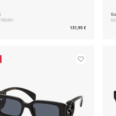
i
Gu
79S 001
GG
131,95 €