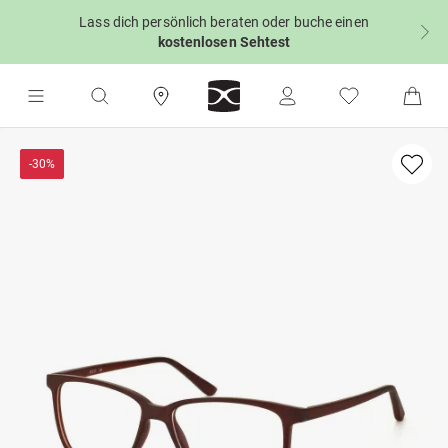
Lass dich persönlich beraten oder buche einen
kostenlosen Sehtest
-30%