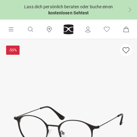
Lass dich persönlich beraten oder buche einen
kostenlosen Sehtest
-50%