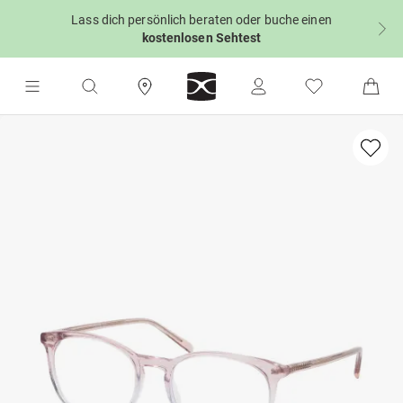
Lass dich persönlich beraten oder buche einen
kostenlosen Sehtest