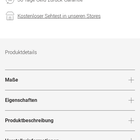
Kostenloser Sehtest in unseren Stores
Produktdetails
Maße
Stegbreite
:
19
mm
Glashö
Eigenschaften
Marke
:
Mister Spex Collection
Produktbeschreibung
Produktnummer
:
6842725
Zartes Design mit umso stärkerer Ausstrahlung