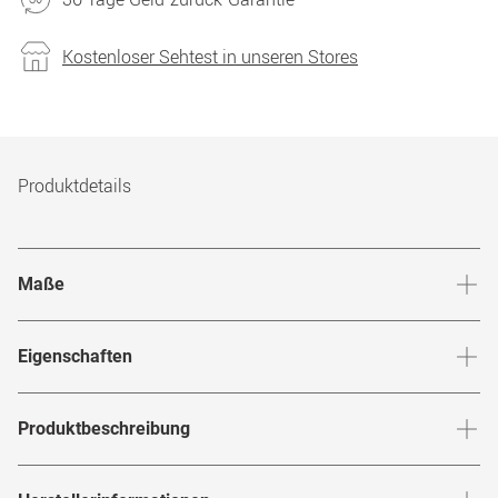
Kostenloser Sehtest in unseren Stores
Produktdetails
Maße
Stegbreite
:
19
mm
Glashö
Eigenschaften
Marke
:
HUMPHREY´S eyewear
Produktbeschreibung
Produktnummer
:
6843900
HUMPHREY'S EYEWEAR