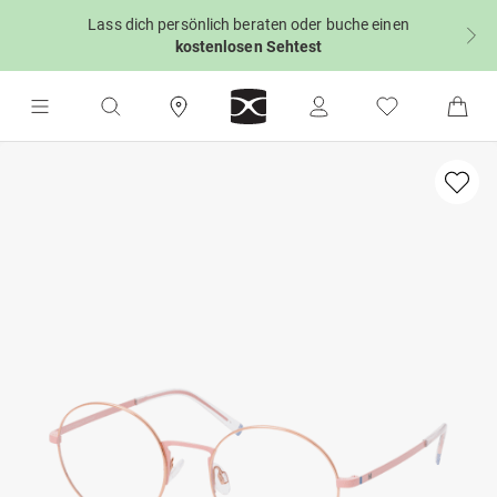
Lass dich persönlich beraten oder buche einen
kostenlosen Sehtest