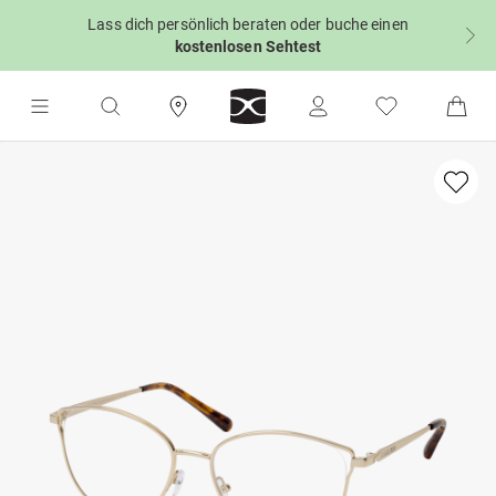
Lass dich persönlich beraten oder buche einen
kostenlosen Sehtest