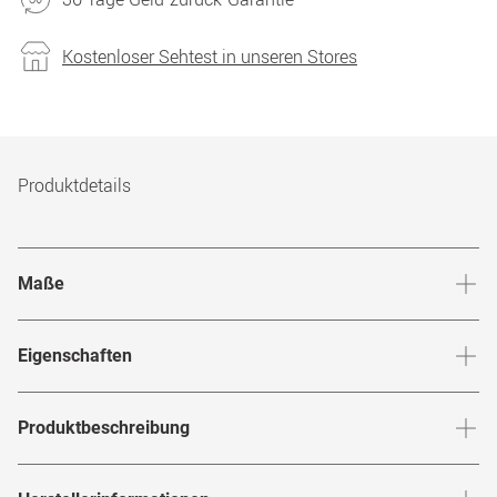
Kostenloser Sehtest in unseren Stores
Produktdetails
Maße
Stegbreite
:
16
mm
Glashö
Eigenschaften
Marke
:
Michael Kors
Produktbeschreibung
Produktnummer
:
6852953
Entdecke die
Brille -
Michael Kors
Sanremo MK 3060 1014