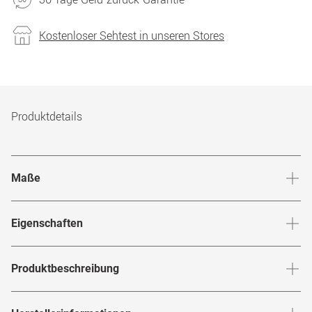
Kostenloser Sehtest in unseren Stores
Produktdetails
Maße
Stegbreite
:
20
mm
Glashö
Eigenschaften
Marke
:
Ray-Ban
Produktbeschreibung
Produktnummer
:
6853012
RAY-BAN