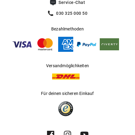
Service-Chat
Realisierung von wichtigen Markenwerten und die
030 325 000 50
kompromisslose Erfüllung von Ansprüchen, wie perfekt zu
sehen als auch auszusehen.
Bezahlmethoden
Versandmöglichkeiten
Für deinen sicheren Einkauf