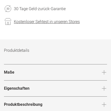
30 Tage Geld-zurück-Garantie
Kostenloser Sehtest in unseren Stores
Produktdetails
Maße
Stegbreite
:
19
mm
Glashö
Eigenschaften
Marke
:
Jos. Eschenbach
Produktbeschreibung