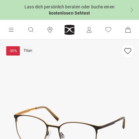
Lass dich persönlich beraten oder buche einen
kostenlosen Sehtest
Titan
-30%