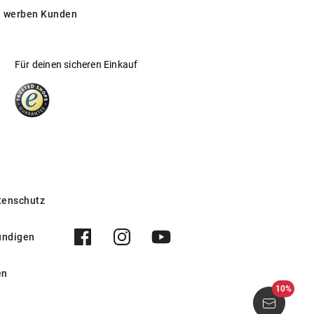
 werben Kunden
Für deinen sicheren Einkauf
tenschutz
ündigen
en
10%
Curlew 1404 F22