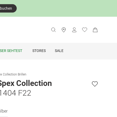
 buchen
SER SEHTEST
STORES
SALE
x Collection Brillen
Spex Collection
 1404 F22
ilber