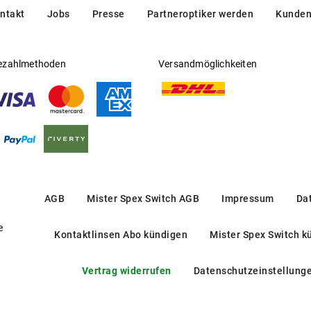
ntakt
Jobs
Presse
Partneroptiker werden
Kunden
ezahlmethoden
Versandmöglichkeiten
AGB
Mister Spex Switch AGB
Impressum
Da
e
Kontaktlinsen Abo kündigen
Mister Spex Switch k
Vertrag widerrufen
Datenschutzeinstellung