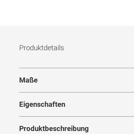
Produktdetails
Maße
Stegbreite
:
21
mm
Eigenschaften
Marke
:
Mister Spex Collection
Produktbeschreibung