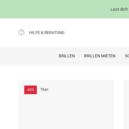
Lass dich
HILFE & BERATUNG
BRILLEN
BRILLEN MIETEN
S
Titan
-40%