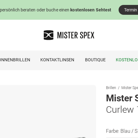
 persönlich beraten oder buche einen
kostenlosen Sehtest
Termin
ONNENBRILLEN
KONTAKTLINSEN
BOUTIQUE
KOSTENLO
Brillen
Mister Spe
Mister 
Curlew
Farbe:
Blau / S