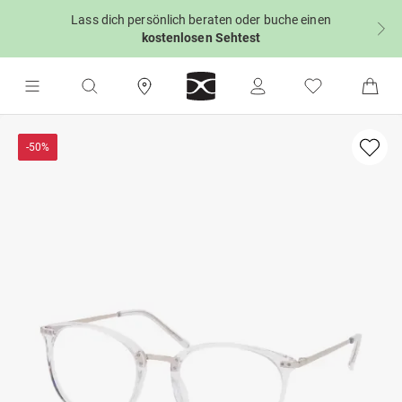
Lass dich persönlich beraten oder buche einen
kostenlosen Sehtest
-50%