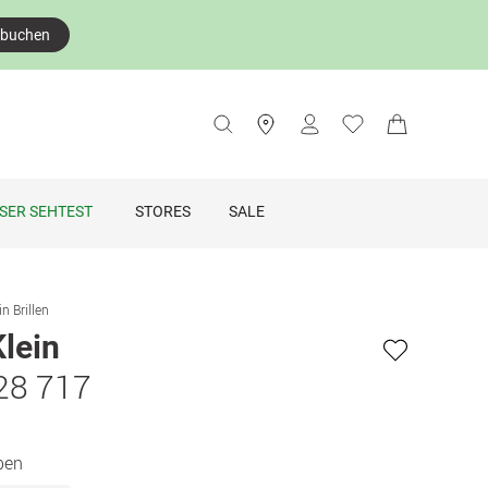
 buchen
SER SEHTEST
STORES
SALE
in Brillen
Klein
28 717
ben