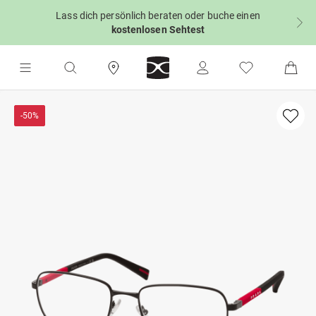
Lass dich persönlich beraten oder buche einen
kostenlosen Sehtest
-50%