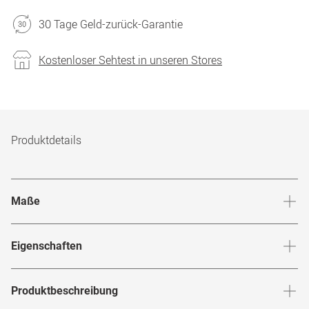
30 Tage Geld-zurück-Garantie
Kostenloser Sehtest in unseren Stores
Produktdetails
Maße
Stegbreite
:
19
mm
Glashö
Eigenschaften
Marke
:
Prada Linea Rossa
Produktbeschreibung