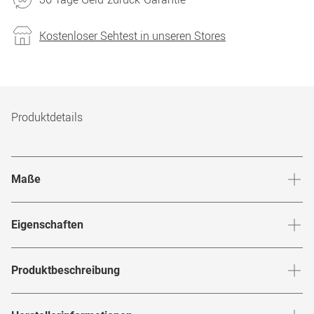
Kostenloser Sehtest in unseren Stores
Produktdetails
Maße
Stegbreite
:
17
mm
Glashö
Eigenschaften
Marke
:
Emporio Armani
Produktbeschreibung
Produktnummer
:
7335776
Mach einen starken Stil-Statement mit der
Emporio