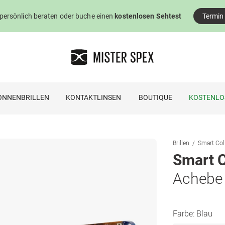
 persönlich beraten oder buche einen
kostenlosen Sehtest
Termin
ONNENBRILLEN
KONTAKTLINSEN
BOUTIQUE
KOSTENLO
Brillen
Smart Coll
Smart C
Achebe
Farbe:
Blau